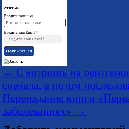
статьи
:
Введите ваше имя
Введите ваш Email
*
←
Смотришь на рентгеног
сначала, а потом последо
Переиздание книги «Перв
заболеваниях»
→