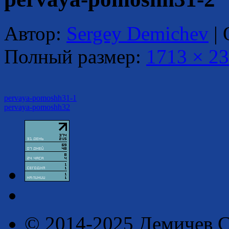
Автор:
Sergey Demichev
|
Полный размер:
1713 × 2
pervaya-pomoshh31-1
pervaya-pomoshh32
© 2014-2025 Демичев С