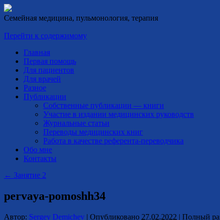
Семейная медицина, пульмонология, терапия
Перейти к содержимому
Главная
Первая помощь
Для пациентов
Для врачей
Разное
Публикации
Собственные публикации — книги
Участие в издании медицинских руководств
Журнальные статьи
Переводы медицинских книг
Работа в качестве референта-переводчика
Обо мне
Контакты
←
Занятие 2
pervaya-pomoshh34
Автор:
Sergey Demichev
|
Опубликовано
27.02.2022
|
Полный ра