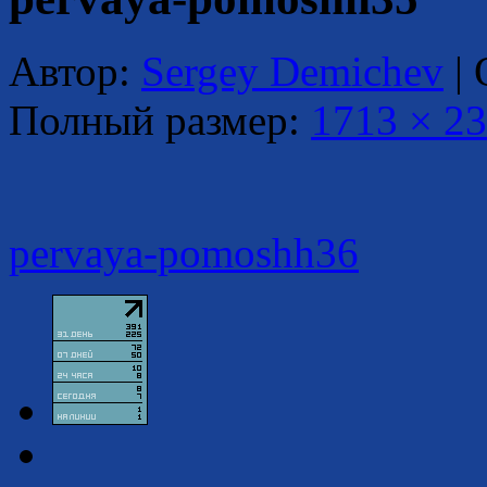
Автор:
Sergey Demichev
|
Полный размер:
1713 × 2
pervaya-pomoshh36