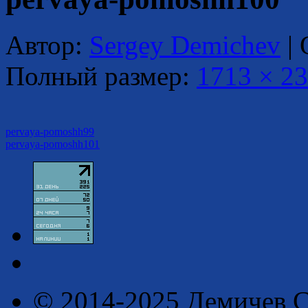
Автор:
Sergey Demichev
|
Полный размер:
1713 × 2
pervaya-pomoshh99
pervaya-pomoshh101
© 2014-2025 Демичев С