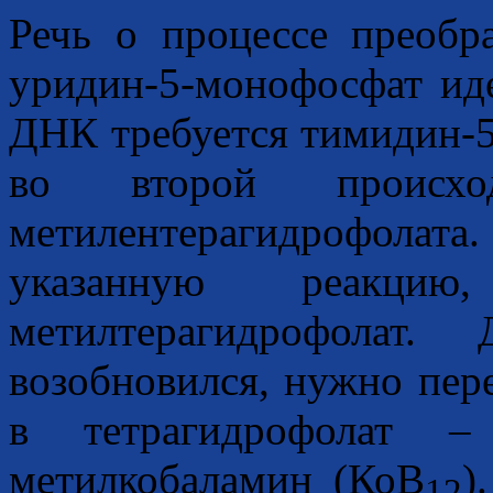
Речь о процессе преобр
уридин-5-монофосфат иде
ДНК требуется тимидин-5
во второй происх
метилентерагидрофолат
указанную реакци
метилтерагидрофолат
возобновился, нужно пер
в тетрагидрофолат –
метилкобаламин (КоB
)
12