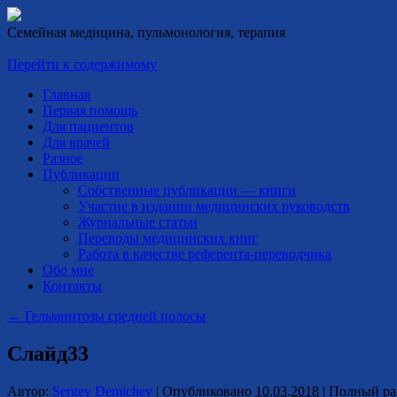
Семейная медицина, пульмонология, терапия
Перейти к содержимому
Главная
Первая помощь
Для пациентов
Для врачей
Разное
Публикации
Собственные публикации — книги
Участие в издании медицинских руководств
Журнальные статьи
Переводы медицинских книг
Работа в качестве референта-переводчика
Обо мне
Контакты
←
Гельминтозы средней полосы
Слайд33
Автор:
Sergey Demichev
|
Опубликовано
10.03.2018
|
Полный ра