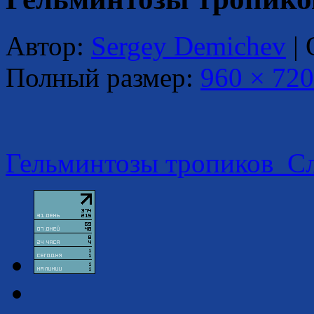
Автор:
Sergey Demichev
|
Полный размер:
960 × 720
Гельминтозы тропиков_С