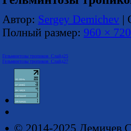
Автор:
Sergey Demichev
|
Полный размер:
960 × 720
Гельминтозы тропиков_Слайд25
Гельминтозы тропиков_Слайд27
© 2014-2025 Демичев С