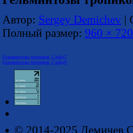
Автор:
Sergey Demichev
|
Полный размер:
960 × 720
Гельминтозы тропиков_Слайд7
Гельминтозы тропиков_Слайд9
© 2014-2025 Демичев С