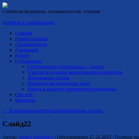
Семейная медицина, пульмонология, терапия
Перейти к содержимому
Главная
Первая помощь
Для пациентов
Для врачей
Разное
Публикации
Собственные публикации — книги
Участие в издании медицинских руководств
Журнальные статьи
Переводы медицинских книг
Работа в качестве референта-переводчика
Обо мне
Контакты
←
Хроническая обструктивная болезнь легких
Слайд22
Автор:
Sergey Demichev
|
Опубликовано
17.11.2015
|
Полный ра