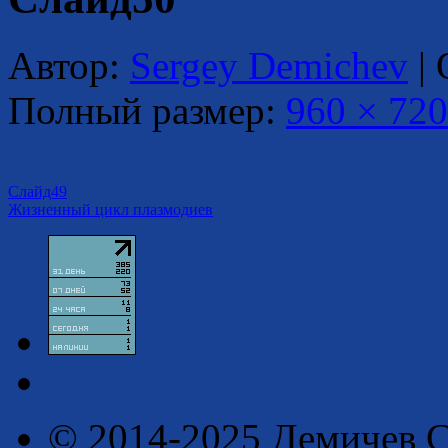
Автор:
Sergey Demichev
|
Полный размер:
960 × 720
Слайд49
Жизненный цикл плазмодиев
© 2014-2025 Демичев С