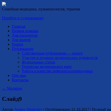
Семейная медицина, пульмонология, терапия
Перейти к содержимому
Главная
Первая помощь
Для пациентов
Для врачей
Разное
Публикации
Собственные публикации — книги
Участие в издании медицинских руководств
Журнальные статьи
Переводы медицинских книг
Работа в качестве референта-переводчика
Обо мне
Контакты
←
Малярия
Слайд9
Автор:
Sergey Demichev
|
Опубликовано
21.10.2017
|
Полный ра