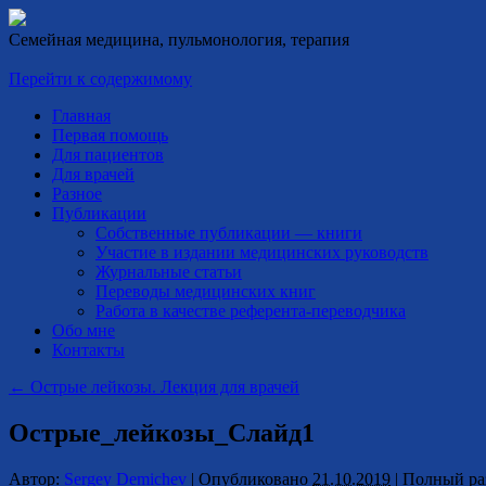
Семейная медицина, пульмонология, терапия
Перейти к содержимому
Главная
Первая помощь
Для пациентов
Для врачей
Разное
Публикации
Собственные публикации — книги
Участие в издании медицинских руководств
Журнальные статьи
Переводы медицинских книг
Работа в качестве референта-переводчика
Обо мне
Контакты
←
Острые лейкозы. Лекция для врачей
Острые_лейкозы_Слайд1
Автор:
Sergey Demichev
|
Опубликовано
21.10.2019
|
Полный ра