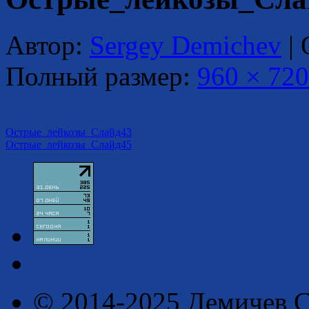
Автор:
Sergey Demichev
|
Полный размер:
960 × 720
Острые_лейкозы_Слайд43
Острые_лейкозы_Слайд45
© 2014-2025 Демичев С