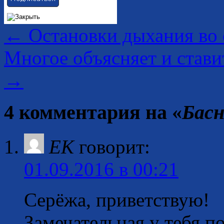
←
Остановки дыхания во 
Многое объясняет и стави
→
4 комментария на «
Басн
ЕК
говорит:
01.09.2016 в 00:21
Серёжа, приветствую!
Замечательная у тебя п