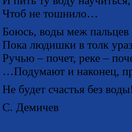
И пить ту воду научиться,
Чтоб не тошнило…
Боюсь, воды меж пальцев 
Пока людишки в толк ура
Ручью – почет, реке – поче
…Подумают и наконец, п
Не будет счастья без воды!
С. Демичев