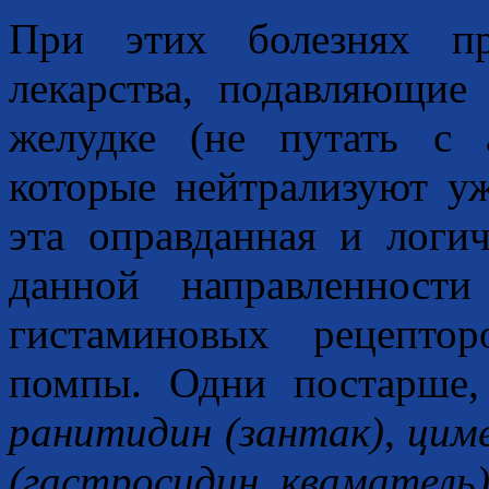
При этих болезнях пр
лекарства, подавляющие
желудке (не путать с а
которые нейтрализуют у
эта оправданная и логи
данной направленност
гистаминовых рецепто
помпы.
Одни постарше,
ранитидин (зантак)
,
цим
(гастросидин, кваматель