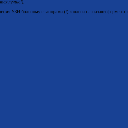
тся лучше!).
чения УЗИ больному с запорами (!) коллеги назначают ферментн