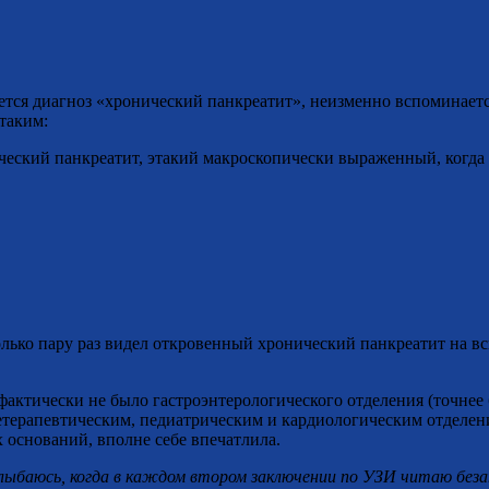
ечается диагноз «хронический панкреатит», неизменно вспомина
таким:
ческий панкреатит, этакий макроскопически выраженный, когда
олько пару раз видел откровенный хронический панкреатит на в
фактически не было гастроэнтерологического отделения (точнее 
етерапевтическим, педиатрическим и кардиологическим отделени
 оснований, вполне себе впечатлила.
лыбаюсь, когда в каждом втором заключении по УЗИ читаю беза