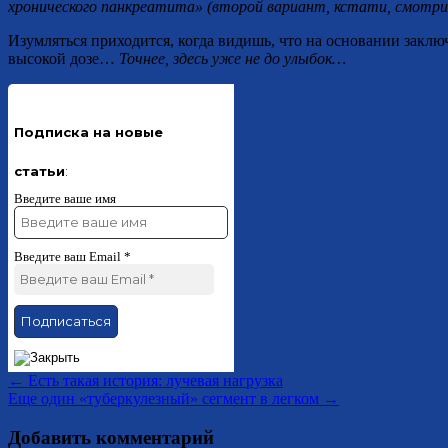
хронического панкреатита» (второй вариант, кстати, смотри
Изумляться приходится, когда видишь, что на основании заклю
высокой дозе…
Точнее, здесь уже не до улыбок…
Подписка на новые
статьи
:
Введите ваше имя
Введите ваш Email
*
←
Есть такая история: лучевая нагрузка
Еще один «туберкулезный» сегмент в легком
→
Добавить комментарий