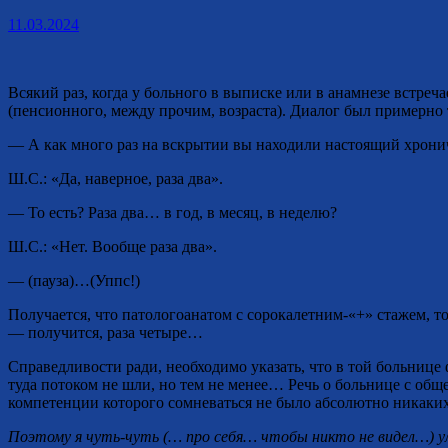
11.03.2024
Всякий раз, когда у больного в выписке или в анамнезе встр
(пенсионного, между прочим, возраста). Диалог был примерно 
— А как много раз на вскрытии вы находили настоящий хрони
Ш.С.: «Да, наверное, раза два».
— То есть? Раза два… в год, в месяц, в неделю?
Ш.С.: «Нет. Вообще раза два».
— (пауза)…(Уппс!)
Получается, что патологоанатом с сорокалетним-«+» стажем, т
— получится, раза четыре…
Справедливости ради, необходимо указать, что в той больнице 
туда потоком не шли, но тем не менее… Речь о больнице с общ
компетенции которого сомневаться не было абсолютно никаких
Поэтому я чуть-чуть (… про себя… чтобы никто не видел…) у