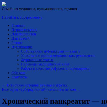
Семейная медицина, пульмонология, терапия
Перейти к содержимому
Главная
Первая помощь
Для пациентов
Для врачей
Разное
Публикации
Собственные публикации — книги
Участие в издании медицинских руководств
Журнальные статьи
Переводы медицинских книг
Работа в качестве референта-переводчика
Обо мне
Контакты
←
Есть такая история: лучевая нагрузка
Еще один «туберкулезный» сегмент в легком
→
Хронический панкреатит — не