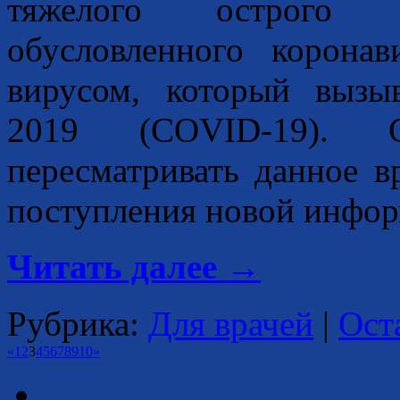
тяжелого острого р
обусловленного коронав
вирусом, который вызы
2019 (COVID-19). 
пересматривать данное в
поступления новой инфор
Читать далее
→
Рубрика:
Для врачей
|
Ост
«
1
2
3
4
5
6
7
8
9
10
»