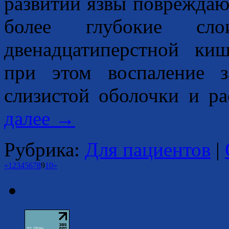
развитии язвы повреждаю
более глубокие сл
двенадцатиперстной ки
при этом воспаление з
слизистой оболочки и ра
далее
→
Рубрика:
Для пациентов
|
«
1
2
3
4
5
6
7
8
9
10
»